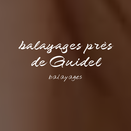
balayages près
de Guidel
balayages