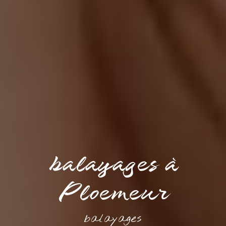
balayages à
Ploemeur
balayages