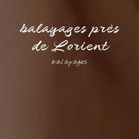
balayages près
de Lorient
balayages