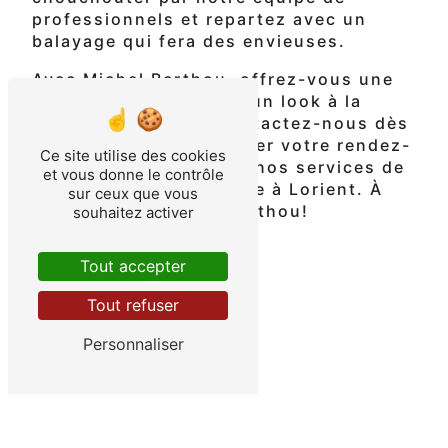
professionnels et repartez avec un
balayage qui fera des envieuses.
Avec Michel Berthou, offrez-vous une
chevelure éclatante et un look à la
pointe de la mode. Contactez-nous dès
aujourd'hui pour réserver votre rendez-
Ce site utilise des cookies
vous et découvrir tous nos services de
et vous donne le contrôle
coloration et de coiffure à Lorient. À
sur ceux que vous
bientôt chez Michel Berthou!
souhaitez activer
Tout accepter
En savoir plus
Tout refuser
Contactez-nous
Personnaliser