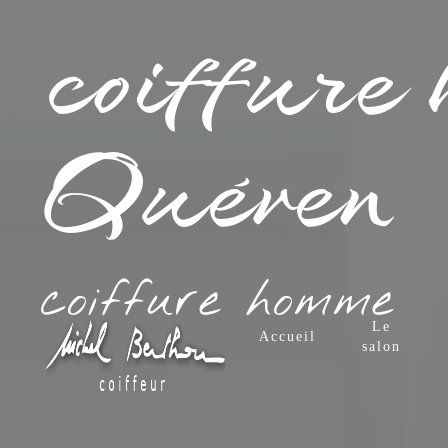
Panneau de gestion des cookies
coiffure 
Quéven
coiffure homme
Le
Accueil
salon